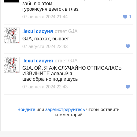
забыл о этом
гурокисуня цветок в глаз,
07 августа 2024 21:44
1
.lexul сисуня
ответ
GJA
GJA, пхахах, бывает
07 августа 2024 22:43
.lexul сисуня
ответ
GJA
GJA, ОЙ, Я АЖ СЛУЧАЙНО ОТПИСАЛАСЬ
ИЗВИНИТЕ алваьбчя
щас обратно подпишусь
07 августа 2024 22:43
Войдите
или
зарегистрируйтесь
чтобы оставить
комментарий