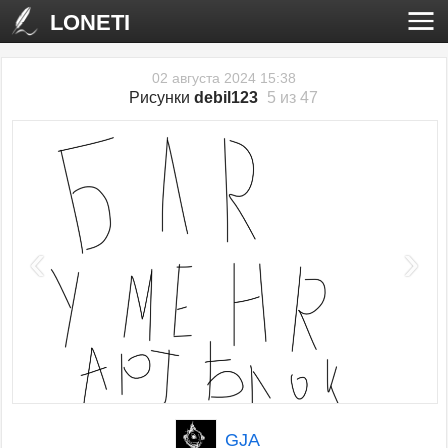
LONETI
02 августа 2024 15:38
Рисунки
debil123
5 из 47
‹
›
GJA