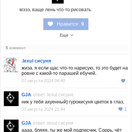
мэээ, ваще лень что-то рисовать
Нравится
9
Ещё
5
коммент.
.lexul сисуня
жиза. я если щас что-то нарисую, то это будет на
ровне с какой-то парашей ебучей.
07 августа 2024 04:40
GJA
ответ
.lexul сисуня
ник у тебя ахуенный) гурокисуня цветок в глаз,
07 августа 2024 21:44
1
GJA
ответ
.lexul сисуня
аааа, бляяя, ты же мой подписчик. Соррь, чёт