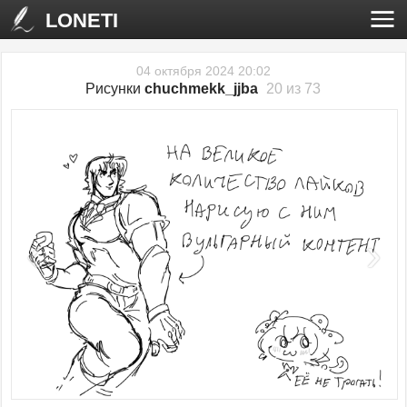
LONETI
04 октября 2024 20:02
Рисунки
chuchmekk_jjba
20 из 73
‹
›