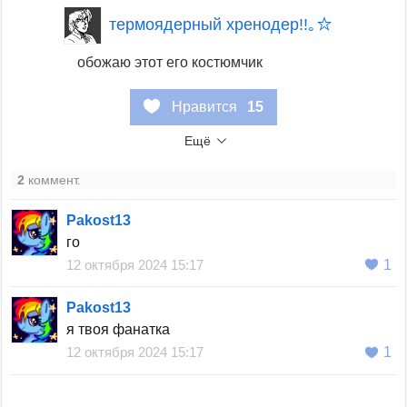
термоядерный хренодер!!｡☆
обожаю этот его костюмчик
Нравится
15
Ещё
2
коммент.
Pakost13
го
12 октября 2024 15:17
1
Pakost13
я твоя фанатка
12 октября 2024 15:17
1