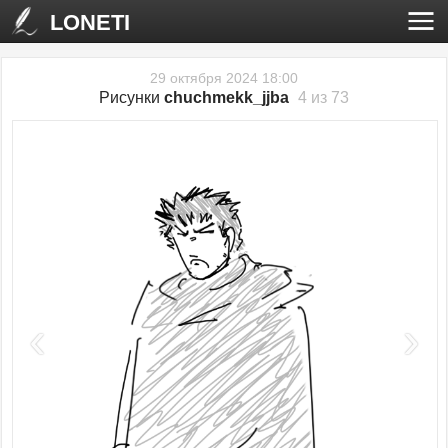
LONETI
29 октября 2024 18:00
Рисунки
chuchmekk_jjba
4 из 73
‹
›