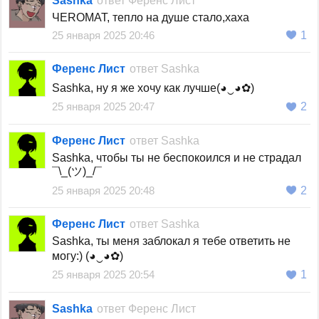
Sashka
ответ
Ференс Лист
ЧЕROMAT, тепло на душе стало,хаха
25 января 2025 20:46
1
Ференс Лист
ответ
Sashka
Sashka, ну я же хочу как лучше(◕‿◕✿)
25 января 2025 20:47
2
Ференс Лист
ответ
Sashka
Sashka, чтобы ты не беспокоился и не страдал
¯\_(ツ)_/¯
25 января 2025 20:48
2
Ференс Лист
ответ
Sashka
Sashka, ты меня заблокал я тебе ответить не
могу:) (◕‿◕✿)
25 января 2025 20:54
1
Sashka
ответ
Ференс Лист