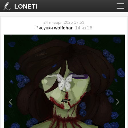
LONETI
24 января 2025 17:53
Рисунки
wolfchar
14 из 26
‹
›