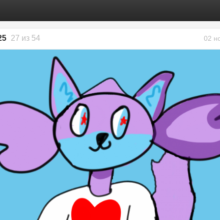
25
27 из 54
02 н