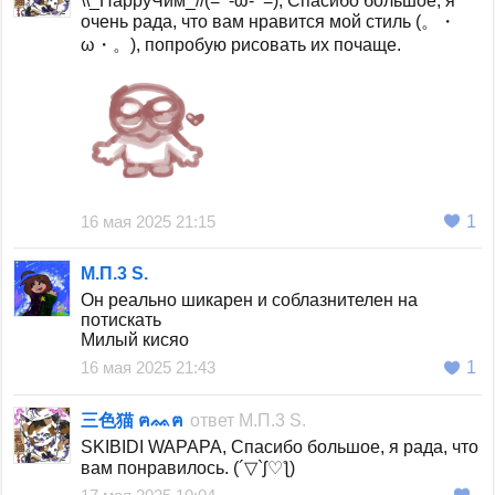
\\_HappyЧим_//(=^-ω-^=), Спасибо большое, я
очень рада, что вам нравится мой стиль (。・
ω・。), попробую рисовать их почаще.
16 мая 2025 21:15
1
М.П.3 S.
Он реально шикарен и соблазнителен на
потискать
Милый кисяо
16 мая 2025 21:43
1
三色猫 ฅᨐฅ
ответ
М.П.3 S.
SKIBIDI WAPAPA, Спасибо большое, я рада, что
вам понравилось. (´▽`ʃ♡ƪ)