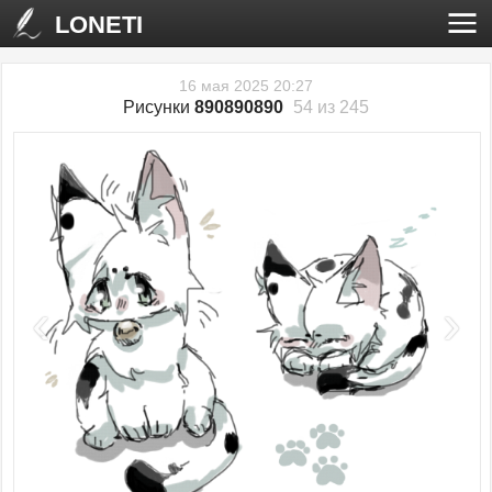
LONETI
16 мая 2025 20:27
Рисунки
890890890
54 из 245
‹
›