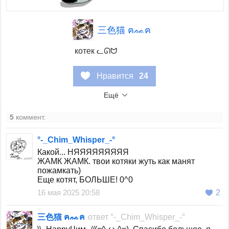
三色猫 ฅᨐฅ
котек ᓚᘏᗢ
Нравится
24
Ещё
5
коммент.
°-_Chim_Whisper_-°
Какой... НЯЯЯЯЯЯЯЯЯ
ЖАМК ЖАМК. твои котяки жуть как манят
пожамкать)
Еще котят, БОЛЬШЕ! 0^0
16 мая 2025 20:58
2
三色猫 ฅᨐฅ
ответ
°-_Chim_Whisper_-°