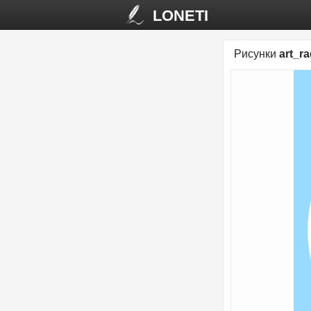
LONETI
Рисунки
art_r