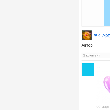
❤✧ Арт
Автор
1
коммент.
...
06 март