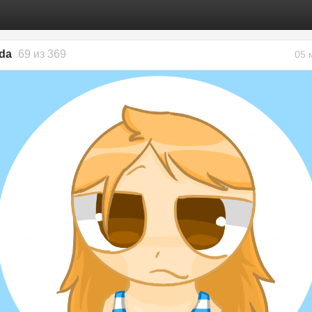
ada
69 из 369
05 