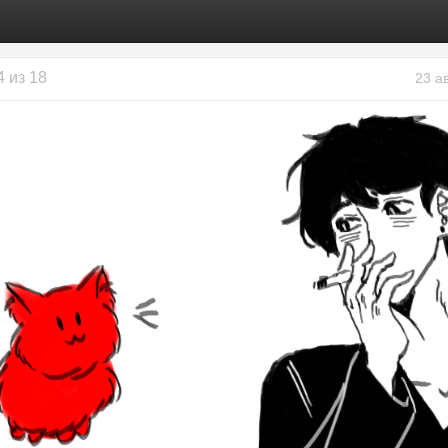
4 из 18
23 а