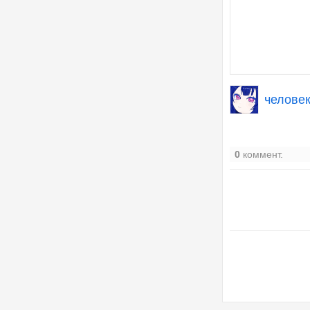
челове
0
коммент.