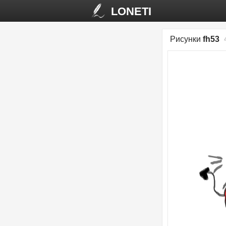
LONETI
Рисунки
fh53