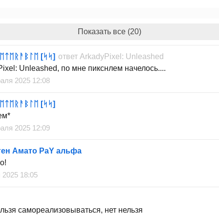
Показать все (20)
ᛖᛏᛖᚱᚨᛒᛚᛖ [ᛋᛋ]
ответ
ArkadyPixel: Unleashed
ixel: Unleashed, по мне пикснлем начелось....
аля 2025 12:08
ᛖᛏᛖᚱᚨᛒᛚᛖ [ᛋᛋ]
ем*
аля 2025 12:09
ген Амато РаY альфа
о!
 2025 18:05
ельзя самореализовываться, нет нельзя