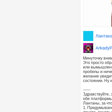
Лантана
ArkadyP
Минуточку вни
Это просто обр
или вымышленн
пробелы и ниче
желание увидит
состоянии. Ну 
------
Здравствуйте, э
обе платформы,
Лантаны, за чт
1. Придумыван