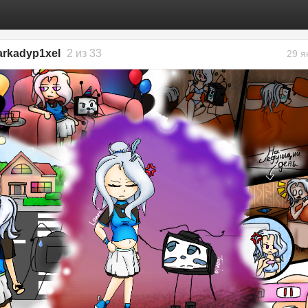
arkadyp1xel
2 из 33
29 я