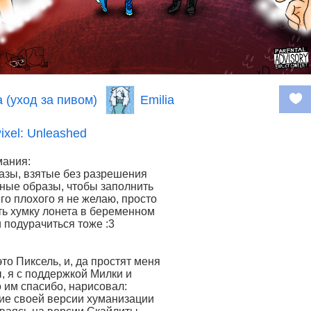
 (уход за пивом)
Emilia
ixel: Unleashed
мания:
азы, взятые без разрешения
ые образы, чтобы заполнить
го плохого я не желаю, просто
ь хумку лонета в беременном
и подурачиться тоже :3
то Пиксель, и, да простят меня
 я с поддержкой Милки и
о им спасибо, нарисовал:
ие своей версии хуманизации