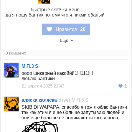
быстрые скетчки меня
да я ношу бантик потому что я пикми ебаный
Нравится
20
Ещё
3
коммент.
М.П.3 S.
оооо шикарный какоййй1!!!111!!!!
люблю бантики
21 апреля 2025 21:43
1
аляска каляска
ответ
М.П.3 S.
SKIBIDI WAPAPA, спасибо я тож люблю бантики
так как этим я ещё больше запутываю людей и
они ещё больше не понимают какого я пола