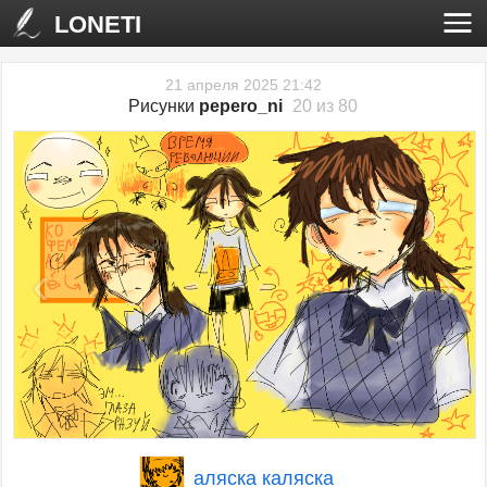
LONETI
21 апреля 2025 21:42
Рисунки
pepero_ni
20 из 80
‹
›
аляска каляска