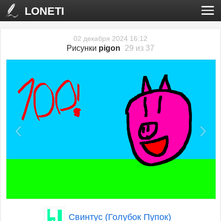
LONETI
02 декабря 2024 16:12
Рисунки
pigon
29 из 37
‹
›
Свинтус (Голубок Пупок)