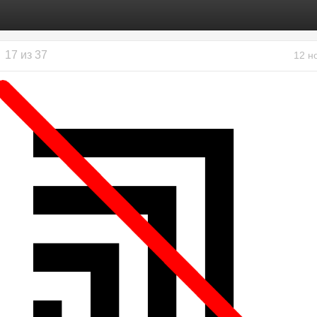
17 из 37
12 н