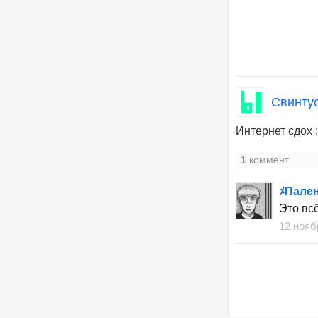
Свинтус
Интернет сдох :
1
коммент.
ﾒПале
Это вс
12 нояб