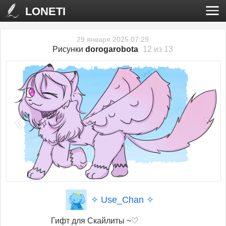
LONETI
29 января 2025 07:29
Рисунки
dorogarobota
12 из 13
‹
›
✧ Use_Chan ✧
Гифт для Скайлиты ~♡