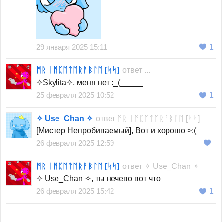
29 января 2025 15:11
1
ᛗᚱ ᛁᛗᛈᛖᛏᛖᚱᚨᛒᛚᛖ [ᛋᛋ]
ответ
...
✧Skylita✧, меня нет :_(_____
25 февраля 2025 10:52
1
✧ Use_Chan ✧
ответ
ᛗᚱ ᛁᛗᛈᛖᛏᛖᚱᚨᛒᛚᛖ [ᛋᛋ]
[Мистер Непробиваемый], Вот и хорошо >:(
26 февраля 2025 12:59
ᛗᚱ ᛁᛗᛈᛖᛏᛖᚱᚨᛒᛚᛖ [ᛋᛋ]
ответ
✧ Use_Chan ✧
✧ Use_Chan ✧, ты нечево вот что
26 февраля 2025 15:42
1