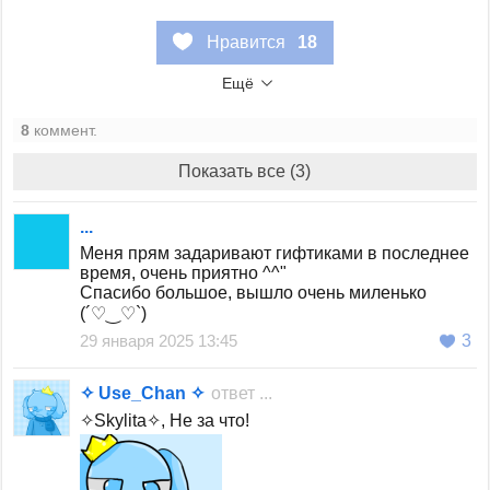
Нравится
18
Ещё
8
коммент.
Показать все (3)
...
Меня прям задаривают гифтиками в последнее
время, очень приятно ^^"
Спасибо большое, вышло очень миленько
(´♡‿♡`)
29 января 2025 13:45
3
✧ Use_Chan ✧
ответ
...
✧Skylita✧, Не за что!