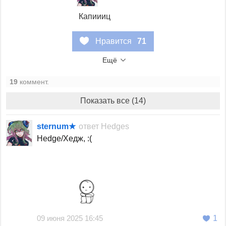
Капиииц
Нравится
71
Ещё
19
коммент.
Показать все (14)
sternum★
ответ
Hedges
Hedge/Хедж, :(
09 июня 2025 16:45
1