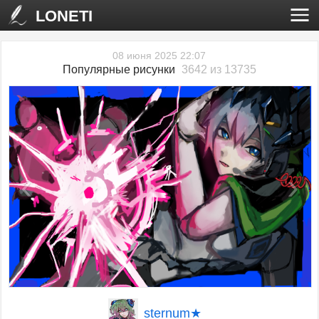
LONETI
08 июня 2025 22:07
Популярные рисунки
3642 из 13735
‹
›
sternum★