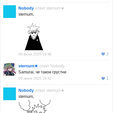
Nobody
ответ
sternum★
sternum,
09 июня 2025 16:46
2
sternum★
ответ
Nobody
Samurai, че такои грустни
09 июня 2025 18:42
1
Nobody
ответ
sternum★
sternum,