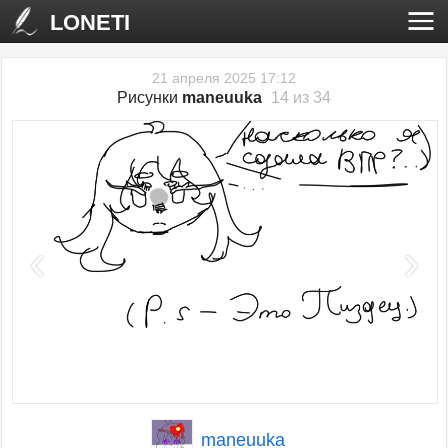
LONETI
21 апреля 2025 17:12
Рисунки
maneuuka
14 из 34
‹
›
maneuuka