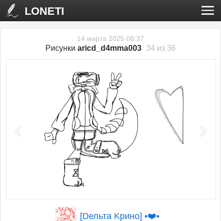
LONETI
14 марта 2025 08:37
Рисунки
aricd_d4mma003
34 из 36
‹
›
[Dельтa Kринo] •❤️•