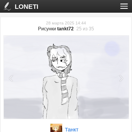
LONETI
28 марта 2025 14:44
Рисунки
tankt72
25 из 35
‹
›
Танкт