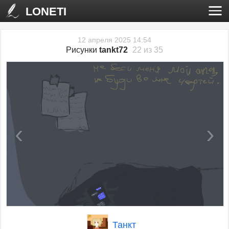
LONETI
12 апреля 2025 14:54
Рисунки
tankt72
22 из 35
‹
›
Танкт