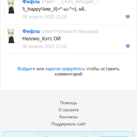
Фифла
ответ
°-_Chim_Whisper_-°
\\_happyЧим_//(=^-ω-^=), ой..
06 апреля 2025 12:18
Фифла
ответ
Неллинта Финдеро
Неллио_Кэтт, ОЙ
06 апреля 2025 12:18
Войдите
или
зарегистрируйтесь
чтобы оставить
комментарий
Помощь
О проекте
Контакты
Поддержать сайт
(c) Kadumi Asward 2017 - 2026
:)