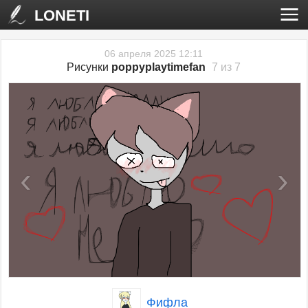
LONETI
06 апреля 2025 12:11
Рисунки
poppyplaytimefan
7 из 7
‹
›
Фифла