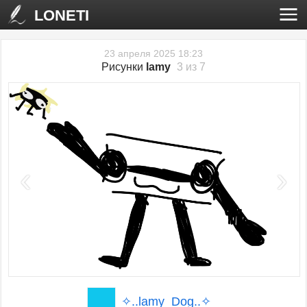
LONETI
23 апреля 2025 18:23
Рисунки
lamy
3 из 7
‹
›
✧..lamy_Dog..✧