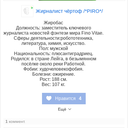
Жирналист чёртоф /*PIRO*/
Жиробас
Должность: заместитель ключевого
журналиста новостей фэнтези мира Fino Vitae.
Сферы деятельности:робототехника,
литература, химия, искусство.
Пол: мужской
Национальность: плюсантиградриец.
Родился: в стране Лейга, в безымянном
посёлке около реки Работной.
Фобии: худочеловекофобия.
Болезни: ожирение.
Рост: 188 см.
Вес: 107 кг.
Нравится
4
Ещё
1
коммент.