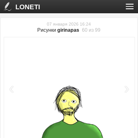
LONETI
07 января 2026 16:24
Рисунки
girinapas
60 из 99
‹
›