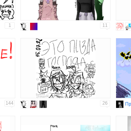
1
11
144
26
Пр