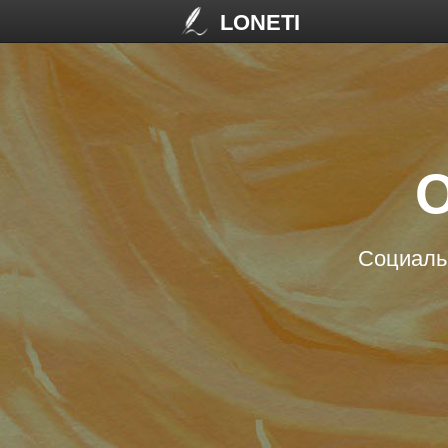
LONETI
О
Социальн