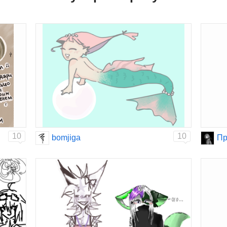
10
10
bomjiga
Пр