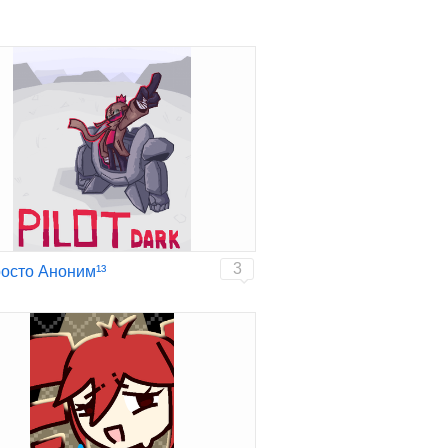
3
осто Аноним¹³