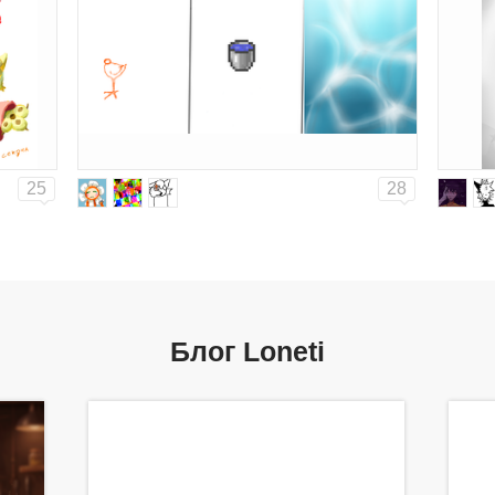
25
28
Блог Loneti