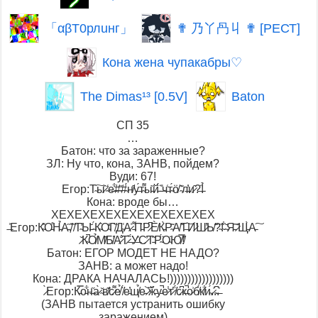
「αβТ0рлuнг」
✟ 乃丫冎丩 ✟ [РЕСТ]
Кона жена чупакабры♡
The Dimas¹³ [0.5V]
Baton
СП 35
…
Батон: что за зараженные?
ЗЛ: Ну что, кона, ЗАНВ, пойдем?
Вуди: 67!
Егор:Т̴͠ы̷̂ ̴̒е̶͋#̴̋#̴́н̸̑у̶́т̴͌ы̵̏й̵̈́ ̵̎ч̶͑т̴́ӧ̸ ̴͊л̶̓и̷̑?̶̇!̵̉
Кона: вроде бы…
ХЕХЕХЕХЕХЕХЕХЕХЕХЕХЕХ
̶͐Егор:К̴̽О̵̊Н̵̉А̵̋,̸̽ ̸̏Т̴̓Ы̵̆ ̴́К̴͛О̴̒Г̸̏Д̴͑А̷̍ ̵͌П̵̈Р̷͆Ѐ̸К̵̀Р̴͂А̸̃Т̶͝И̷̛Ш̷̓Ь̸̃?̴̋!̴͋ ̴̌Я̵̂ ̷͊Щ̵̀А̵͠
̷̌К̴̚О̸̉М̸̂Б̸̓А̷̐Т̷͛ ̶̈́У̶͗С̷̓Т̵͂Р̴̈́О̴̇Ю̸̿!̸̔
Батон: ЕГОР МОДЕТ НЕ НАДО?
ЗАНВ: а может надо!
Кона: ДРАКА НАЧАЛАСЬ!))))))))))))))))))
̷̀Егор:К̵̿о̵͋н̶̋а̷̀ ̴̆в̸͊с̷͌е̸̉ ̸̈́е̵̓щ̸̉е̵͝ ̷͑ӂ̵у̵̚е̷̾т̷̔ ̸̈́с̷͆к̶̚о̷͗б̸́к̸͋и̴́.̷͗.̴͆.̶̍
(ЗАНВ пытается устранить ошибку
заражением)