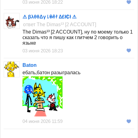
03 июня 2026 18:22
нахуя конфликты делать , особенно заниматься
⚠ βλθθΔγ ꒒ꉻꋬꊰ ∆₤ł₵ł ⚠
этим .
ответ
The Dimas¹³ [2 ACCOUNT]
The Dimas¹³ [2 ACCOUNT], ну по моему только 1
сказать что я пишу как глитчем 2 говорить о
языке
03 июня 2026 18:23
Baton
ебать,батон разыгралась
04 июня 2026 11:59