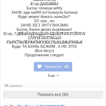
̶̆Егор:Д̴́А̷̒ ̵̄Б̵͛#̷͠#̶̈#̴́Ь̸͒
Батон: почеши ж##у
ЗАНВ: иди на### (оттолкнула батона)
Вуди: может бежать начнΩm?
ЗЛ: ооо , по-
ЗАНВ: БЕЗ ЭНТУЗИАЗМА!
Батон: Канон двоих выживших!
̵͑Егор..?:Д̸̕В̸͌Щ̷͑Й̶́А̴̏Д̸̀У̶͐Щ̴͗Д̵̋Ш̵͊Ӓ̵́Ч̶̅Д̵̌Ш̵̿В̴͝Л̸͊Ч̵̌Л̴̑С̷̕Г̴̄С̸̿К̴̋Л̶̈Г̴̽А̷̔
С̷̈́Ѓ̸Л̵̌П̸͘ ̸̇Г̴̉Л̵͆А̴͝ ̶͆Г̴͊Л̷̄А̶͛ ̴́Ь̶̈́Л̴͂
̸͘П̵͑Ь̸͂Л̶̽С̴̿П̸̃Ь̴͊Л̸͆Б̷̔П̸̌М̵͝Ӧ̵́М̷̉П̷̑О̸̾Б̸̀С̷͠П̶͑Ш̴̇Б̷̓Ц̶̐М̸̀Ш̸͛Т̴̎К̶̛М̴̉Ь̷̈!̵̈!̸͘
Вуди: ТА Б###Ь БЕЖИМ , А НЕ ЭТО!
(Все бегут)
Продолжение следует
Нравится
43
Ещё
35
коммент.
Показать все (30)