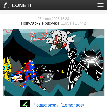
LONETI
03 июня 2026 16:23
Популярные рисунки
1165 из 13742
‹
›
「ςαшα эκзε」 \Lemonade\