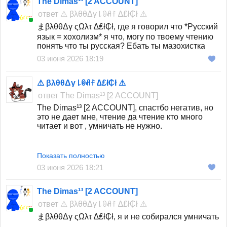
The Dimas¹³ [2 ACCOUNT]
ответ
⚠ βλθθΔγ ꒒ꉻꋬꊰ ∆₤ł₵ł ⚠
まβλθθΔγ ςΩλτ ∆₤ł₵ł, где я говорил что *Русский
язык = хохолизм* я что, могу по твоему чтению
понять что ты русская? Ебать ты мазохистка
03 июня 2026 18:19
⚠ βλθθΔγ ꒒ꉻꋬꊰ ∆₤ł₵ł ⚠
ответ
The Dimas¹³ [2 ACCOUNT]
The Dimas¹³ [2 ACCOUNT], спастбо негатив, но
это не дает мне, чтение да чтение кто много
читает и вот , умничать не нужно.
Показать полностью
03 июня 2026 18:21
The Dimas¹³ [2 ACCOUNT]
ответ
⚠ βλθθΔγ ꒒ꉻꋬꊰ ∆₤ł₵ł ⚠
まβλθθΔγ ςΩλτ ∆₤ł₵ł, я и не собирался умничать