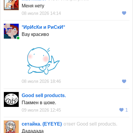
Меня нету
08 июля 2026 14:14
°ИрИсКи и РиСкИ°
Вау красиво
08 июля 2026 18:46
Good sell products.
Пакмен в шоке.
09 июля 2026 12:45
1
сетайка. (EYEYE)
ответ
Good sell products.
Дададада