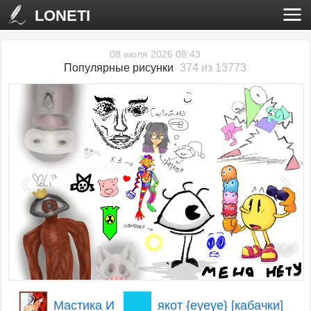
LONETI
08 июля 2026 08:43
Популярные рисунки
374 из 13773
‹
›
Мастика И
якот {eyeye} [кабачки]