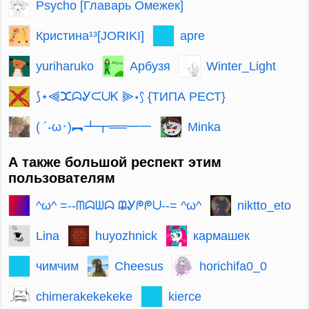
Psycho [Главарь Омежек]
Кристина¹³[JORIKI]
apre
yuriharuko
Арбузя
Winter_Light
⟆⋆⫷ⵋᗣᎽᙅᑌᏦ ⫸⋆⟆ {ТИПА РЕСТ}
Minka
( ´-ω･)︻┻┳══━一
А также большой респект этим
пользователям
^ω^ =--ᗰᗣᗯᗣ ᙨᎽᖘᖘᑌ--= ^ω^
niktto_eto
Lina
huyozhnick
кармашек
чимчим
Cheesus
horichifa0_0
chimerakekekeke
kierce