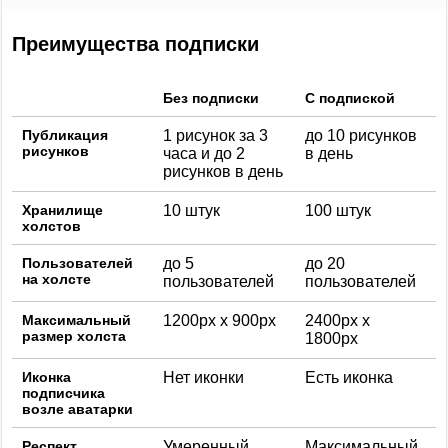
Преимущества подписки
Без подписки
С подпиской
Публикация
1 рисунок за 3
до 10 рисунков
рисунков
часа и до 2
в день
рисунков в день
Хранилище
10 штук
100 штук
холстов
Пользователей
до 5
до 20
на холсте
пользователей
пользователей
Максимальный
1200px x 900px
2400px x
размер холста
1800px
Иконка
Нет иконки
Есть иконка
подписчика
возле аватарки
Респект
Умеренный
Максимальный.