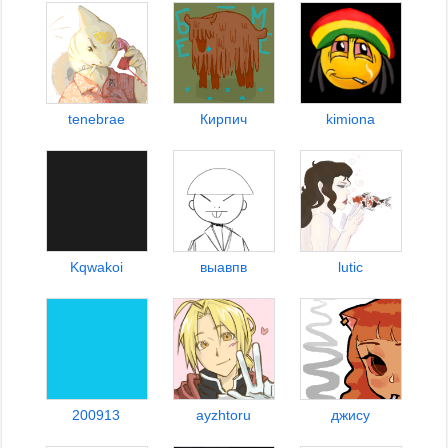
tenebrae
Кирпич
kimiona
Kqwakoi
выавпв
lutic
200913
ayzhtoru
джису