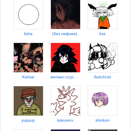
lisha
(без лифака).
kss
Karkat
мелкис-ссусусу
Antichrist
yupyup
kakureru
shinkori