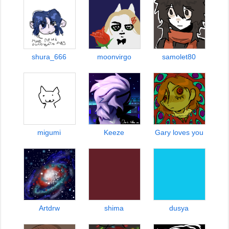
shura_666
moonvirgo
samolet80
migumi
Keeze
Gary loves you
Artdrw
shima
dusya