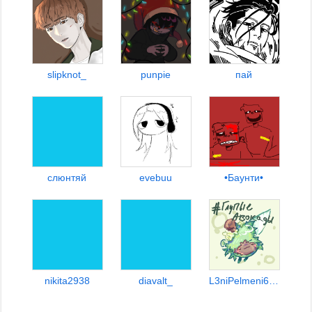
slipknot_
punpie
пай
слюнтяй
evebuu
•Баунти•
nikita2938
diavalt_
L3niPelmeni681