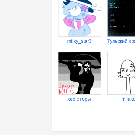
milky_star3
хер с горы
milak