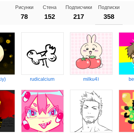
Рисунки
Стена
Подписчики
Подписки
78
152
217
358
kiy)
rudicalcium
milku4꒱
be