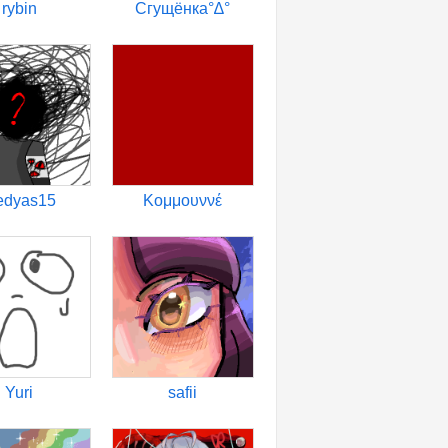
rybin
Сгущёнка°∆°
edyas15
Κομμουννέ
Yuri
safii