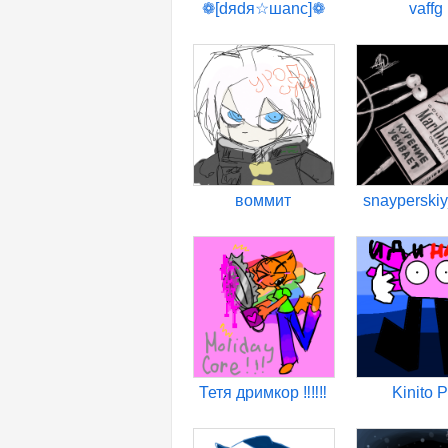
❁[dяdя☆шanс]❁
vaffg
воммит
snayperskiy_
Тетя дримкор ‼️‼️‼️
Kinito P