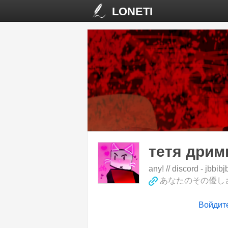
LONETI
тетя дрим
any! // discord - jbbibj
あなたのその優し
Войдит