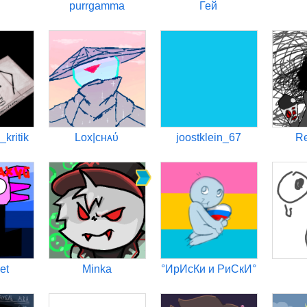
purrgamma
Гей
kritik
Lox|ᴄʜᴀύ
joostklein_67
R
et
Minka
°ИрИсКи и РиСкИ°