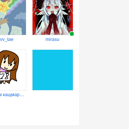
vv_tae
mirasu
марьям кащмар228