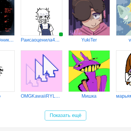
Тульский пряник_:)
Раисаоценила47вашихфото
YukiTer
v
o
OMGKawaiiRYLETIK
Мишка
Показать ещё