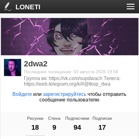
LONETI
2dwa2
Последнее посещение: 03 августа 2026 19:58
Группа вк: https://vk.com/supdwach Телега:
https://web.telegram.org/k/#@tkop_dwa
Войдите
или
зарегистрируйтесь
чтобы отправить
сообщение пользователю
Рисунки
Стена
Подписчики
Подписки
18
9
94
17