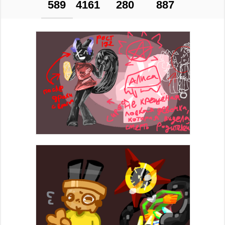
589
4161
280
887