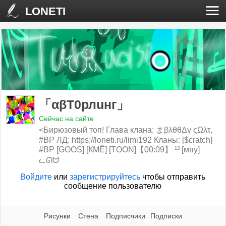
LONETI
「αβТ0рлuнг」
Сейчас на сайте
<Бирюзовый топ! Глава клана: まβλθθΔγ ςΩλτ,
#ВР ЛД: https://loneti.ru/limi192 Кланы: [$cratch]
#BP [GOOS] [КМЁ] [TOON]【00:09】 ¹³ [мяу]
ᓚᘏᗢ
Войдите
или
зарегистрируйтесь
чтобы отправить
сообщение пользователю
Рисунки
Стена
Подписчики
Подписки