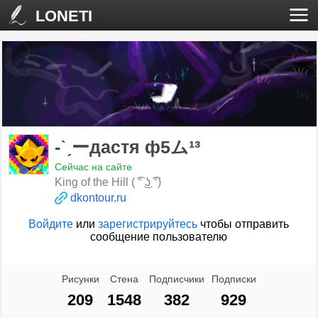
LONETI
-ˋˏーдастя ф5ム¹³
Сейчас на сайте
King of the Hill ( ͡° ͜ʖ ͡°)
dkontour.ru
Войдите
или
зарегистрируйтесь
чтобы отправить
сообщение пользователю
Рисунки
Стена
Подписчики
Подписки
209
1548
382
929