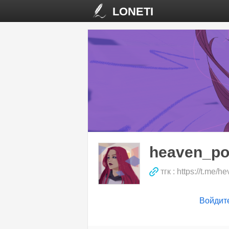
LONETI
heaven_p
тгк : https://t.me/h
Войдит