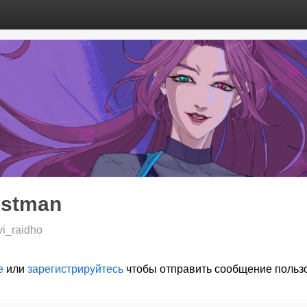
ostman
evi_raidho
е
или
зарегистрируйтесь
чтобы отправить сообщение польз