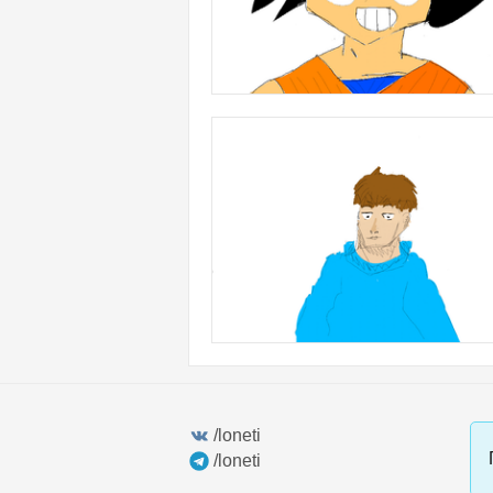
/loneti
/loneti