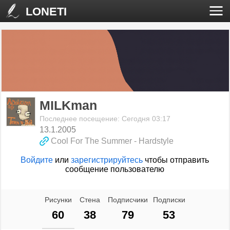
LONETI
MILKman
Последнее посещение: Сегодня 03:17
13.1.2005
Cool For The Summer - Hardstyle
Войдите
или
зарегистрируйтесь
чтобы отправить
сообщение пользователю
Рисунки
Стена
Подписчики
Подписки
60
38
79
53