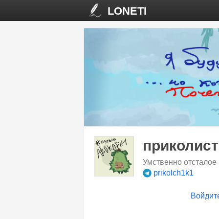
LONETI
приколист
Умственно отсталое 
prikolch1k1
Войдит