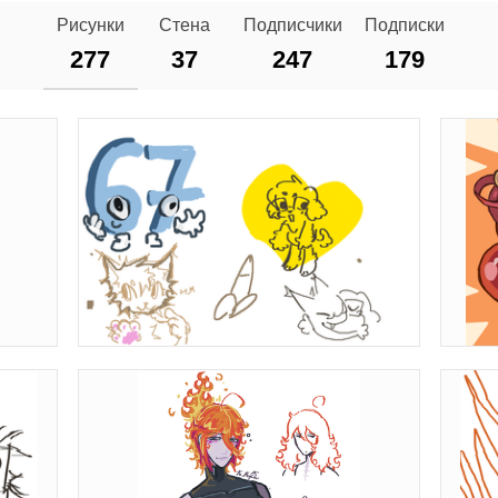
Рисунки
Стена
Подписчики
Подписки
277
37
247
179