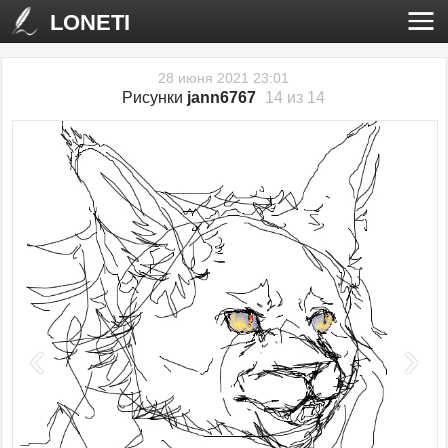
LONETI
28 июня 2021 23:01
Рисунки
jann6767
14 из 14
‹
›