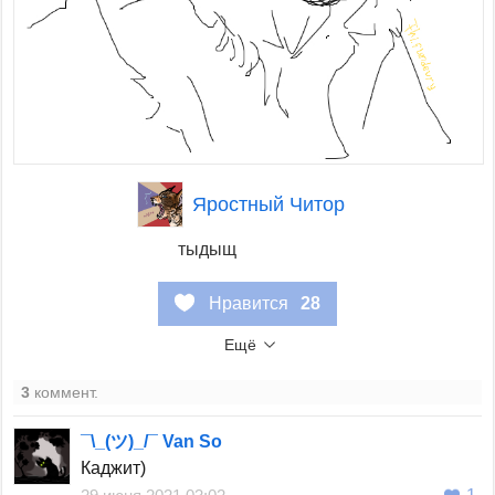
Яростный Читор
тыдыщ
Нравится
28
Ещё
3
коммент.
¯\_(ツ)_/¯ Van So
Каджит)