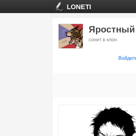
LONETI
Яростный
сонит в клон
Войдит