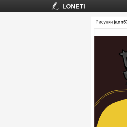
LONETI
Рисунки
jann6