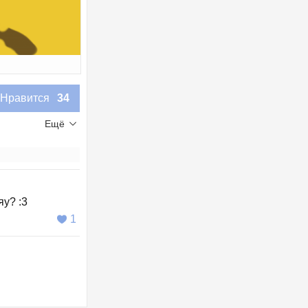
Нравится
34
Ещё
яу? :3
1