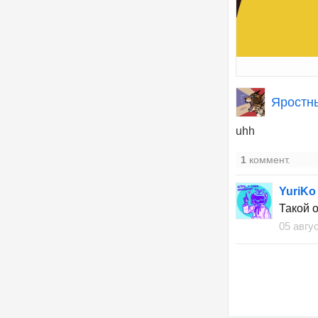
Яростн
uhh
1
коммент.
YuriKo
Такой 
05 авгу