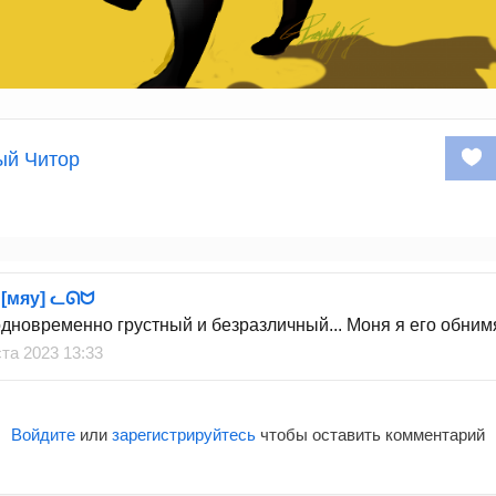
ый Читор
 [мяу] ᓚᘏᗢ
одновременно грустный и безразличный... Моня я его обним
ста 2023 13:33
Войдите
или
зарегистрируйтесь
чтобы оставить комментарий