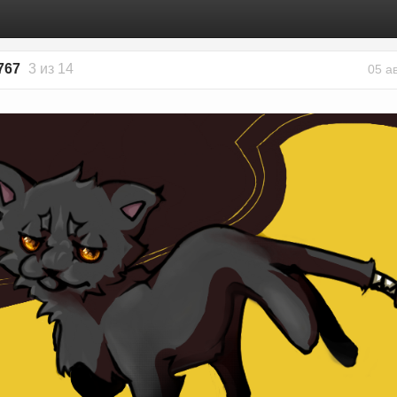
767
3 из 14
05 а