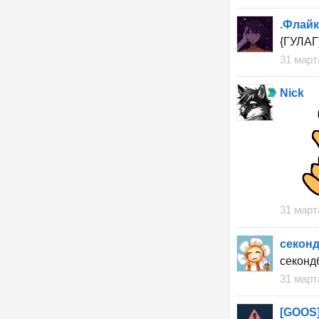
.Флайк
{ГУЛАГ}
31 март
Nick
31 март
секон
секонд
31 март
[GOOS]