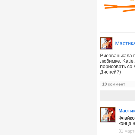
Мастик
Рисованькала п
любимке, Katie,
порисовать со 
Дисней?)
19
коммент.
Мастик
Флайко#
конца 
31 март