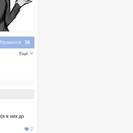
Нравится
36
Ещё
(я в них до
2