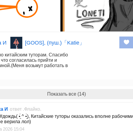
а И
[GOOS], (пуш.)「Katie」
о китайским туторам. Спасибо
 что согласилась прийти и
мной.(Меня возьмут работать в
Показать все (14)
а И
ответ
.Флайко.
дождь( •̯́ ^ •̯̀), Китайские туторы оказались вполне рабочими
не верила лол)
а 2026 15:04