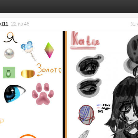
at11
22 из 48
31 