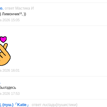
о.
ответ
Мастика И
 Лимончик¹³, ))
а 2026 15:05
а 2026 16:01
д
былздесь
а 2026 17:53
, (пуш.)「Katie」
ответ
лuctaдu{ᴨуɯиᴄᴛиᴋи}