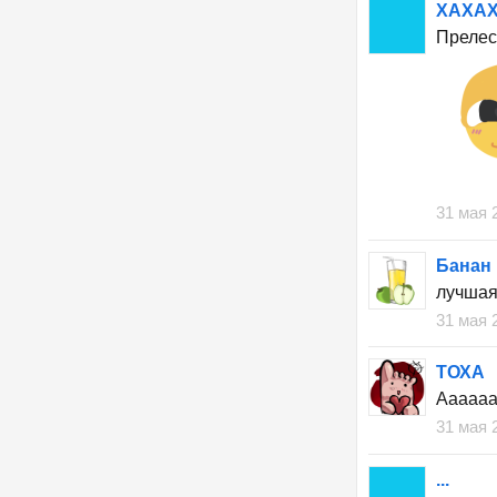
ХАХАХ
Прелес
31 мая 
Банан
лучшая
31 мая 
TОХА
Аааааа,
31 мая 
...