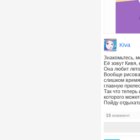
Kiva
Знакомьтесь, м
Её зовут Кивя, е
Она любит лето
Вообще рисоват
слишком времяз
главную прелесть
Так что теперь 
которого может
Пойду отдыхать.
15
коммент.