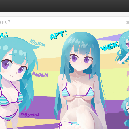
3 из 7
3