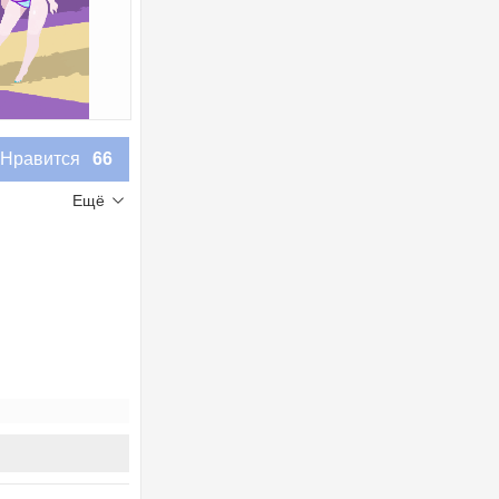
Нравится
66
Ещё