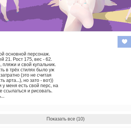
ой основной персонаж.
й 21. Рост 175, вес - 62.
, пляжи и свой купальник.
ь в трёх стилях было уж
атратно (это не считая
 арта...), но зато - вот))
и у меня есть свой перс, на
е ссылаться и рисовать.
..
Показать все (10)