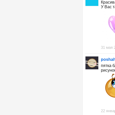
Красив
У Вас 
31 мая 
posha
пятка б
рисуно
22 янва