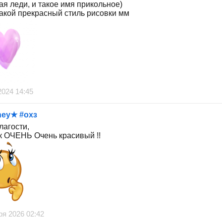
ая леди, и такое имя прикольное)
такой прекрасный стиль рисовки мм
2024 14:45
hey★ #охз
лагости,
к ОЧЕНЬ Очень красивый !!
ря 2026 02:42