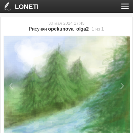
LONETI
30 мая 2024 17:45
Рисунки
opekunova_olga2
1 из 1
‹
›