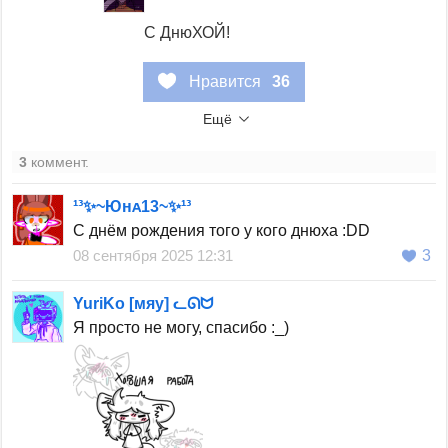
С ДнюХОЙ!
Нравится
36
Ещё
3
коммент.
¹³✨~Юнᴀ13~✨¹³
С днём рождения того у кого днюха :DD
08 сентября 2025 12:31
3
YuriKo [мяу] ᓚᘏᗢ
Я просто не могу, спасибо :_)