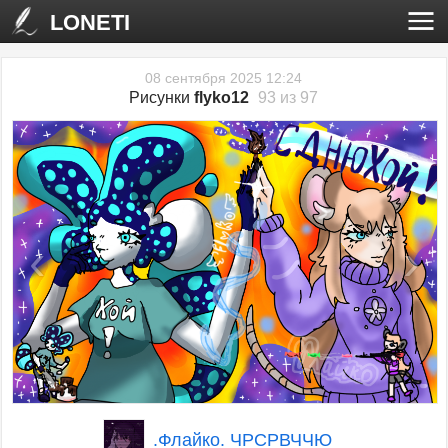
LONETI
08 сентября 2025 12:24
Рисунки
flyko12
93 из 97
‹
›
.Флайко. ЧРСРВЧЧЮ