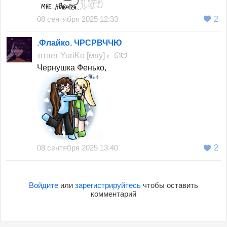
08 сентября 2025 12:33
2
.Флайко. ЧРСРВЧЧЮ
ответ
YuriKo [мяу] ᓚᘏᗢ
Чернушка Фенько,
08 сентября 2025 13:40
2
Войдите
или
зарегистрируйтесь
чтобы оставить
комментарий