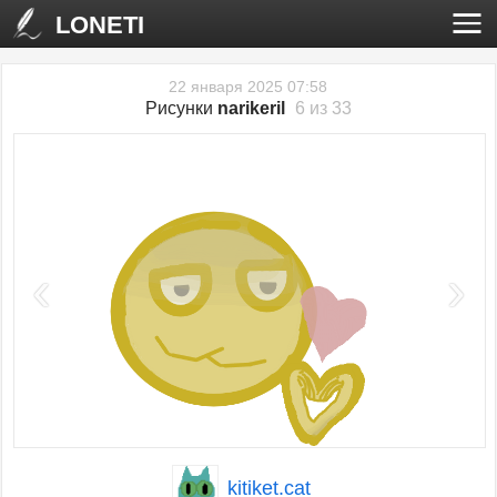
LONETI
22 января 2025 07:58
Рисунки
narikeril
6 из 33
‹
›
kitiket.cat