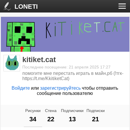
LONETI
kitiket.cat
Последнее посещение: 21 апреля 2025 17:27
помогите мне перестать играть в майн,рб (!тгк-
https://t.me/KkitiketCat)
Войдите
или
зарегистрируйтесь
чтобы отправить
сообщение пользователю
Рисунки
Стена
Подписчики
Подписки
34
22
13
21