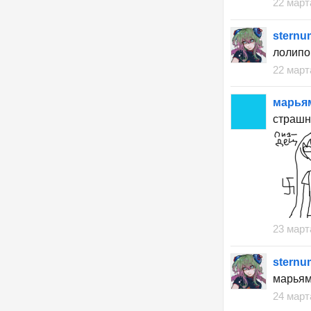
22 март
stern
лолипо
22 март
марья
страшн
23 март
stern
марьям
24 март