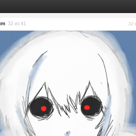
um
32 из 41
22 