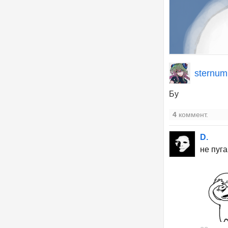
sternu
Бу
4
коммент.
D.
не пуг