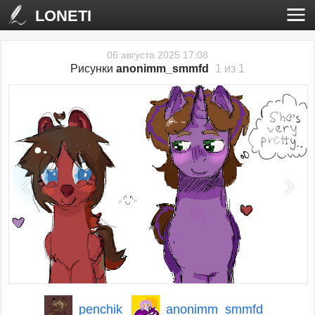
LONETI
06 августа 2025 17:08
Рисунки
anonimm_smmfd
1 из 1
‹
›
penchik
anonimm_smmfd