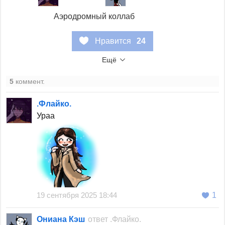
Аэродромный коллаб
Нравится
24
Ещё
5
коммент.
.Флайко.
Ураа
19 сентября 2025 18:44
1
Ониана Кэш
ответ
.Флайко.