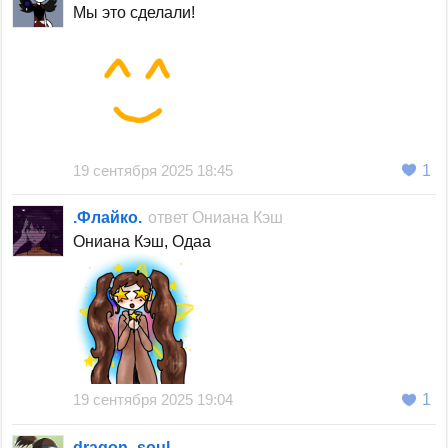
Мы это сделали!
19 сентября 2025 18:45
1
.Флайко.
ответ
Ониана Кэш
Ониана Кэш, Одаа
19 сентября 2025 19:04
1
dragon_soul