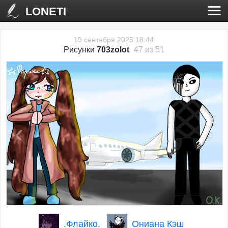
LONETI
19 сентября 2025 18:44
Рисунки
703zolot
47 из 51
‹
›
.Флайко.
Ониана Кэш