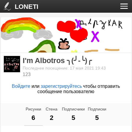
LONETI
I'm Albotros ╮(╯-╰)╭
Последнее посещение: 17 мая 2021 19:43
123
Войдите
или
зарегистрируйтесь
чтобы отправить
сообщение пользователю
Рисунки
Стена
Подписчики
Подписки
6
2
5
5