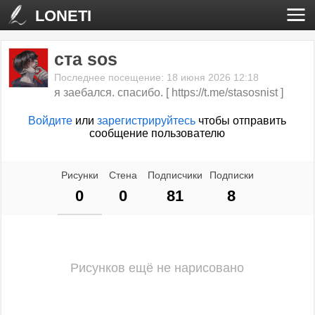
LONETI
ста sos
Последнее посещение: 18 июня 2026 12:18
я заебался. спасибо. [ https://t.me/stasosnist ]
Войдите
или
зарегистрируйтесь
чтобы отправить
сообщение пользователю
Рисунки
Стена
Подписчики
Подписки
0
0
81
8
Рисунков ещё не нарисовано