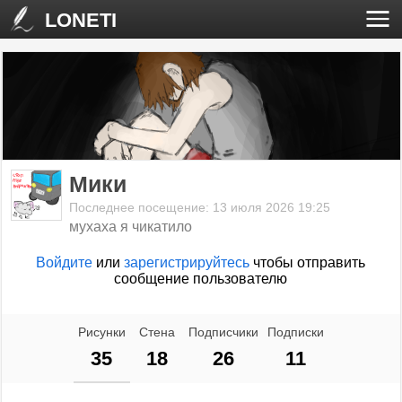
LONETI
Мики
Последнее посещение: 13 июля 2026 19:25
мухаха я чикатило
Войдите
или
зарегистрируйтесь
чтобы отправить
сообщение пользователю
Рисунки
Стена
Подписчики
Подписки
35
18
26
11