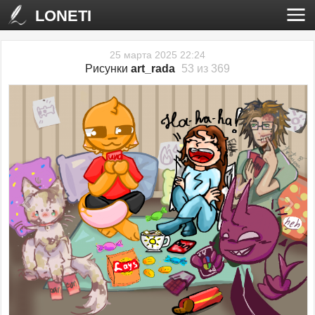
LONETI
25 марта 2025 22:24
Рисунки
art_rada
53 из 369
‹
›