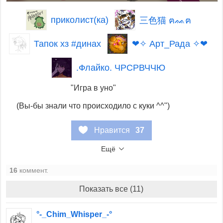
приколист(ка)
三色猫 ฅᨐฅ
Тапок хз #динах
❤✧ Арт_Рада ✧❤
.Флайко. ЧРСРВЧЧЮ
"Игра в уно"
(Вы-бы знали что происходило с куки ^^")
Нравится
37
Ещё
16
коммент.
Показать все (11)
°-_Chim_Whisper_-°