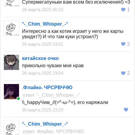
Супермегапуньки вам всем без исключения!) =3
26 марта 2025 00:15
1
°-_Chim_Whisper_-°
Интересно а как котик играет у него же карты
увидят?) И что там куки устроил?)
26 марта 2025 03:01
2
китайское очко
прикольно чуваки мне нрав
26 марта 2025 19:54
2
.Флайко. ЧРСРВЧЧЮ
ответ
°-_Chim_Whisper_-°
\\_happyЧим_//(=^-ω-^=), его наряжали
30 марта 2025 23:29
°-_Chim_Whisper_-°
ответ
.Флайко. ЧРСРВЧЧЮ